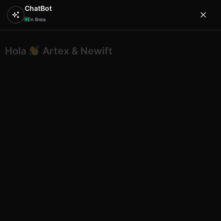
ChatBot
En línea
Hola
Artex & Newift
0
¿En qué puedo ayudarte?
Inicio
SOUVENIRS
imanes
Iman 3d 24bj0014r
Barcelona
Iman 3d 24bj0014r Barcelona