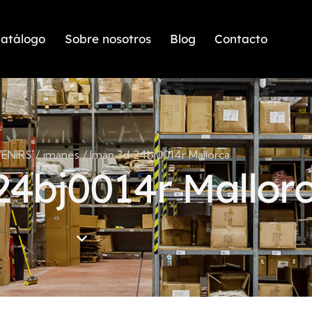
atálogo
Sobre nosotros
Blog
Contacto
ENIRS
imanes
Iman 3d 24bj0014r Mallorca
24bj0014r Mallor