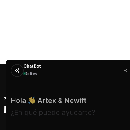
ChatBot
En línea
Contacto
Hola
Artex & Newift
Carrer Conradors, 
¿En qué puedo ayudarte?
Poligono Industrial 
Illes Balears