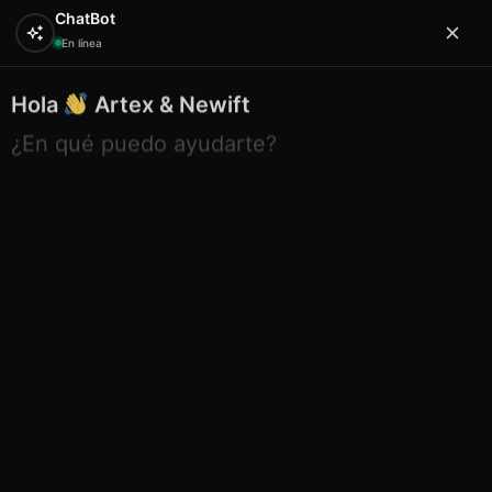
ChatBot
En línea
Hola
Artex & Newift
0
¿En qué puedo ayudarte?
Inicio
SOUVENIRS
imanes
Iman 3d 24bj0014r Salou
Iman 3d 24bj0014r Salou