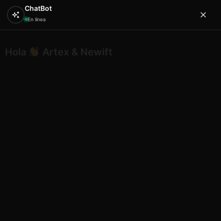
ChatBot
En línea
Hola
Artex & Newift
0
Inicio
Varios
Imán at24gfb013 epoxy blue sea
Alcudia
Imán at24gfb013 epoxy blue sea
Alcudia