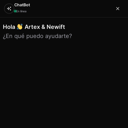
ChatBot
En línea
Hola
Artex & Newift
0
¿En qué puedo ayudarte?
Inicio
SOUVENIRS
imanes
Iman ceramica redondo
relieve n5 malaga
Iman ceramica redondo relieve
n5 malaga