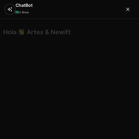
ChatBot
En línea
Hola
Artex & Newift
0
¿En qué puedo ayudarte?
Inicio
SOUVENIRS
imanes
Iman ceramica redondo
relieve n6 malaga
Iman ceramica redondo relieve
n6 malaga