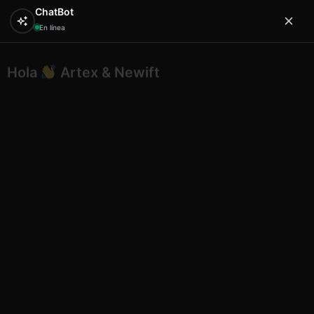
ChatBot
En línea
Hola
Artex & Newift
0
¿En qué puedo ayudarte?
Inicio
SOUVENIRS
imanes
Iman ceramica redondo
relieve n7 menorca
Iman ceramica redondo relieve
n7 menorca