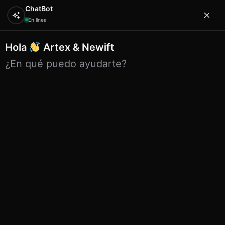
ChatBot
En línea
Hola
Artex & Newift
0
¿En qué puedo ayudarte?
Inicio
JUNG TOYS
animales
Animales grandes de
tela rellenos de arena
Animales grandes de tela
rellenos de arena