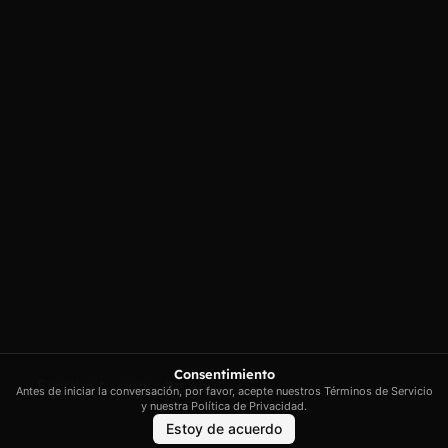
Carrer Conradors, 10A, 07141
Aviso legal
Poligono Industrial de Marratxi,
Política de
privacidad
Illes Balears
Política de cookies
contacto@artextrading.com
Condiciones de
Horario de
Compra
contacto:
Mapa del sitio
Lunes a Jueves de
8h a 16h
Viernes de 8h a
13h
Síguenos
Consentimiento
Antes de iniciar la conversación, por favor, acepte nuestros Términos de Servicio
y nuestra Política de Privacidad.
Estoy de acuerdo