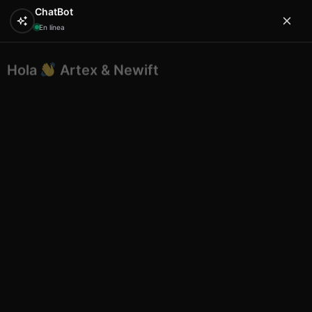
ChatBot
En línea
Hola
Artex & Newift
0
¿En qué puedo ayudarte?
Inicio
JUNG TOYS
piscina
Atrapa tiburones – juego
de piscina con red
Atrapa tiburones – juego de
piscina con red