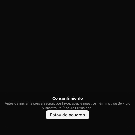
privacidad
Illes Balears
Política de cookies
contacto@artextrading.com
Condiciones de
Horario de
Compra
contacto:
Mapa del sitio
Lunes a Jueves de
8h a 16h
Viernes de 8h a
13h
Síguenos
Consentimiento
Antes de iniciar la conversación, por favor, acepte nuestros Términos de Servicio
y nuestra Política de Privacidad.
Estoy de acuerdo