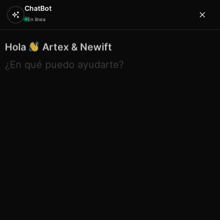
ChatBot
En línea
Hola
Artex & Newift
0
¿En qué puedo ayudarte?
Inicio
JUNG TOYS
bateria
Lámpara LED de
sobremesa – Modelo Conejito articulado
Lámpara LED de sobremesa –
Modelo Conejito articulado