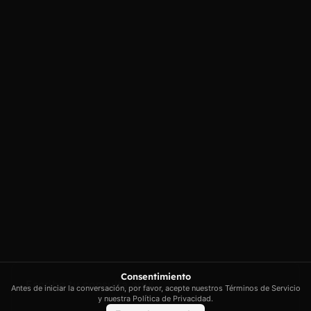
Contacto
Enlaces
Carrer Conradors, 10A, 07141
Aviso legal
Poligono Industrial de Marratxi,
Política de
privacidad
Illes Balears
Política de cookies
contacto@artextrading.com
Condiciones de
Horario de
Compra
contacto:
Mapa del sitio
Lunes a Jueves de
8h a 16h
Viernes de 8h a
13h
Síguenos
Consentimiento
Antes de iniciar la conversación, por favor, acepte nuestros Términos de Servicio
y nuestra Política de Privacidad.