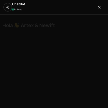
ChatBot
En línea
Hola
Artex & Newift
0
Inicio
PAPELERIA
pegatinas
Letreros adhesivos
MENORCA negros 60 nombres
Letreros adhesivos MENORCA
negros 60 nombres