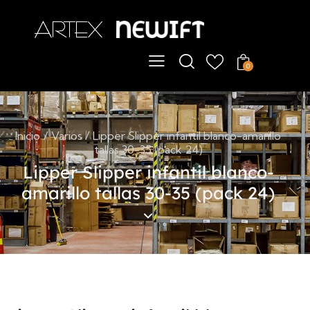
ChatBot
En línea
0
Hola
Artex & Newift
Inicio
Varios
Lipper Slipper infantil blanco-amarillo
tallas 30-35 (pack 24)
Lipper Slipper infantil blanco-
amarillo tallas 30-35 (pack 24)