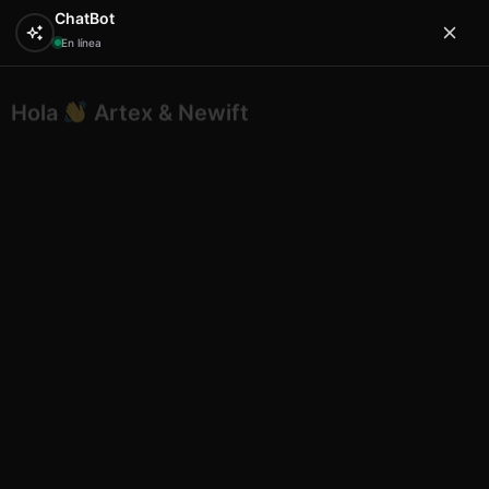
ChatBot
En línea
Hola
Artex & Newift
0
¿En qué puedo ayudarte?
Inicio
Varios
Lizard 24bj0015r magnet 10 cm
Mallorca
Lizard 24bj0015r magnet 10 cm
Mallorca