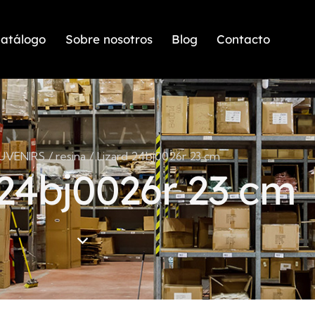
atálogo
Sobre nosotros
Blog
Contacto
UVENIRS
resina
Lizard 24bj0026r 23 cm
 24bj0026r 23 cm