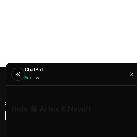
ChatBot
En línea
Contacto
Hola
Artex & Newift
Carrer Conradors, 
¿En qué puedo ayudarte?
Poligono Industrial 
Illes Balears