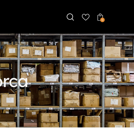
0
orca