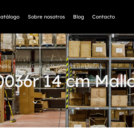
atálogo
Sobre nosotros
Blog
Contacto
NIRS
resina
Lizard 24bj0036r 14 cm Mallorca
0036r 14 cm Mall