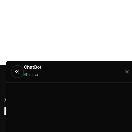
ChatBot
En línea
Contacto
Hola
Artex & Newift
Carrer Conradors, 
¿En qué puedo ayudarte?
Poligono Industrial 
Illes Balears