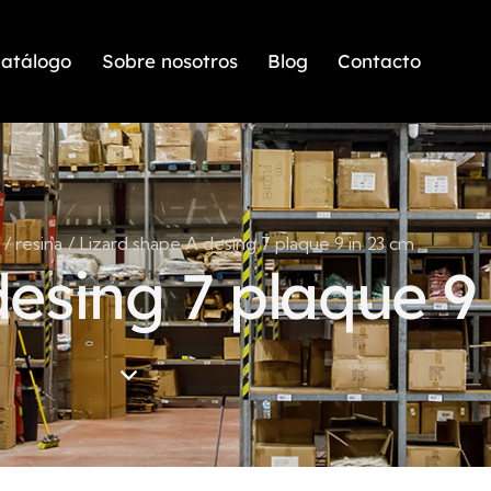
atálogo
Sobre nosotros
Blog
Contacto
resina
Lizard shape A desing 7 plaque 9 in 23 cm
esing 7 plaque 9