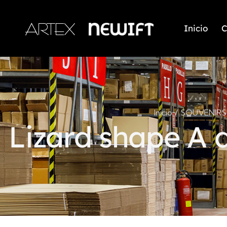
Inicio
C
Inicio
SOUVENIRS
Lizard shape A d