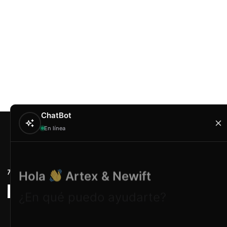
ChatBot
En línea
Contacto
Hola
Artex & Newift
Carrer Conradors, 
¿En qué puedo ayudarte?
Poligono Industrial 
Illes Balears