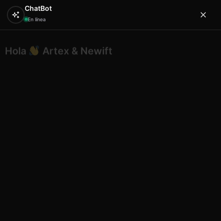
ChatBot
En línea
Hola
Artex & Newift
0
¿En qué puedo ayudarte?
Inicio
SOUVENIRS
resina
Lizard shape B desing 7
plaque 6.5 in 17 cm
Lizard shape B desing 7 plaque
6.5 in 17 cm