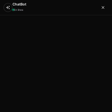
ChatBot
En línea
0
Hola
Artex & Newift
Inicio
SOUVENIRS
llaveros
Llavero tortuga
manchas mallorca
Llavero tortuga manchas
mallorca