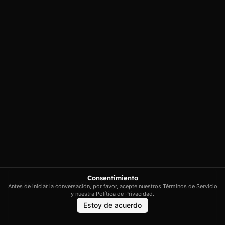
Poligono Industrial de Marratxi,
Política de
privacidad
Illes Balears
Política de cookies
contacto@artextrading.com
Condiciones de
Horario de
Compra
contacto:
Mapa del sitio
Lunes a Jueves de
8h a 16h
Viernes de 8h a
13h
Síguenos
Consentimiento
Antes de iniciar la conversación, por favor, acepte nuestros Términos de Servicio
y nuestra Política de Privacidad.
Estoy de acuerdo