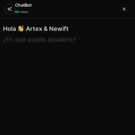
ChatBot
En línea
Hola
Artex & Newift
0
¿En qué puedo ayudarte?
Inicio
LLENGOS
Bolsa playa llengos azul base rafia
Bolsa playa llengos azul base
rafia