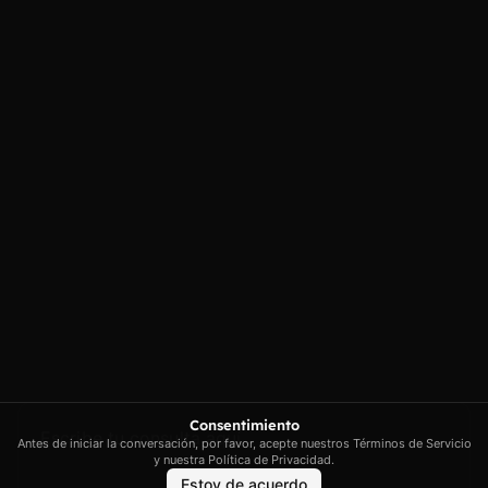
Carrer Conradors, 10A, 07141
Aviso legal
Poligono Industrial de Marratxi,
Política de
privacidad
Illes Balears
Política de cookies
contacto@artextrading.com
Condiciones de
Horario de
Compra
contacto:
Mapa del sitio
Lunes a Jueves de
8h a 16h
Viernes de 8h a
13h
Síguenos
Consentimiento
Antes de iniciar la conversación, por favor, acepte nuestros Términos de Servicio
y nuestra Política de Privacidad.
Estoy de acuerdo