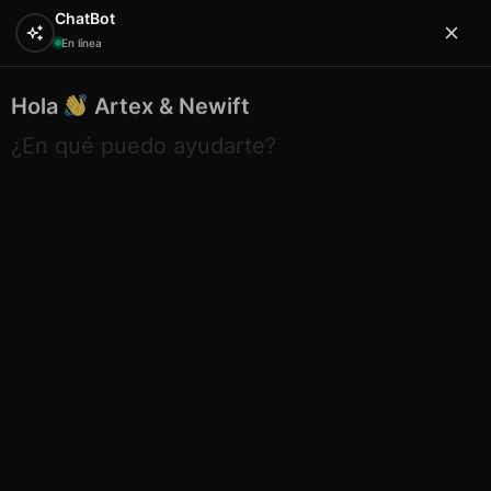
ChatBot
En línea
Hola
Artex & Newift
0
¿En qué puedo ayudarte?
Inicio
ESTANCOS
Vapers
Vaper Lost Mary BM600
Double Apple
Vaper Lost Mary BM600 Double
Apple