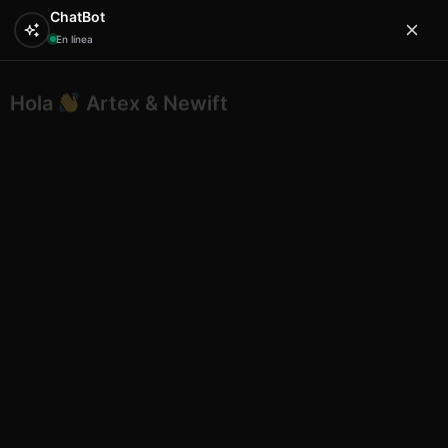
ChatBot
En línea
Hola
Artex & Newift
0
¿En qué puedo ayudarte?
Inicio
PERSONALIZADOS / ESPECIALES
Medusa roja
jy-q-5001/10r 10cm 201710
Medusa roja jy-q-5001/10r 10cm
201710