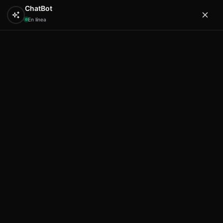
ChatBot
En línea
0
Hola
Artex & Newift
Inicio
SOUVENIRS
ceramica
Movil ceramica K
series pez 35 cm vertical
Movil ceramica K series pez 35
cm vertical