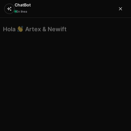
ChatBot
En línea
Hola
Artex & Newift
0
¿En qué puedo ayudarte?
Inicio
SOUVENIRS
resina
Movil estrella Mallorca 16
cm
Movil estrella Mallorca 16 cm