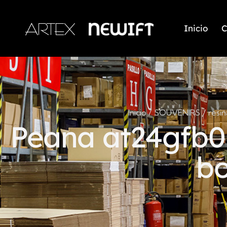
Inicio
C
Inicio
SOUVENIRS
resin
Peana at24gfb0
bo