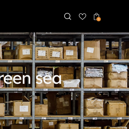
0
reen sea