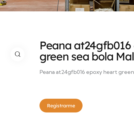
Peana at24gfb016 
green sea bola Mal
Peana at24gfb016 epoxy heart green 
Registrarme