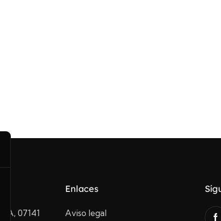
Enlaces
Síg
10A, 07141
Aviso legal