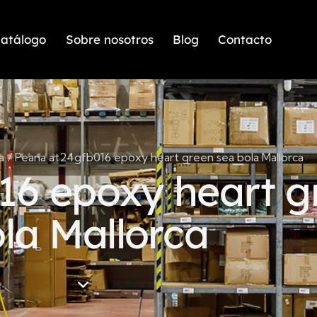
atálogo
Sobre nosotros
Blog
Contacto
a
Peana at24gfb016 epoxy heart green sea bola Mallorca
16 epoxy heart g
la Mallorca