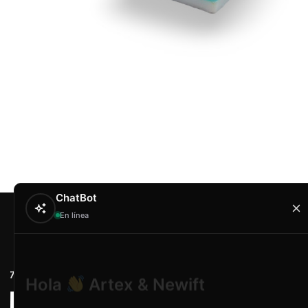
ChatBot
En línea
Contacto
Hola
Artex & Newift
Carrer Conradors, 
¿En qué puedo ayudarte?