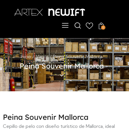
ChatBot
En línea
0
Hola
Artex & Newift
Inicio
Varios
Peina Souvenir Mallorca
Peina Souvenir Mallorca
Peina Souvenir Mallorca
Cepillo de pelo con diseño turístico de Mallorca, ideal