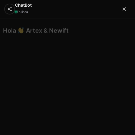
ChatBot
En línea
Hola
Artex & Newift
0
¿En qué puedo ayudarte?
Inicio
CUIDADO Y BELLEZA
cosmetica
Pinzas
Cejas Ibiza
Pinzas Cejas Ibiza