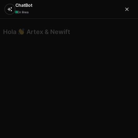
ChatBot
En línea
Hola
Artex & Newift
0
¿En qué puedo ayudarte?
Inicio
SOUVENIRS
madera souvenirs
Portafotos
grande turquesa ls23-2113b Mallorca
Portafotos grande turquesa ls23-
2113b Mallorca