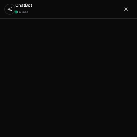
ChatBot
En línea
0
Hola
Artex & Newift
Inicio
SOUVENIRS
bisuteria souvenirs
Pulsera
elastica corazones ibiza
Pulsera elastica corazones ibiza