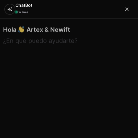
ChatBot
En línea
Hola
Artex & Newift
0
¿En qué puedo ayudarte?
Inicio
SOUVENIRS
rasca ajos
Rascaajos 13 Mallorca
11.8×11.8×1.7 cm
Rascaajos 13 Mallorca
11.8×11.8×1.7 cm