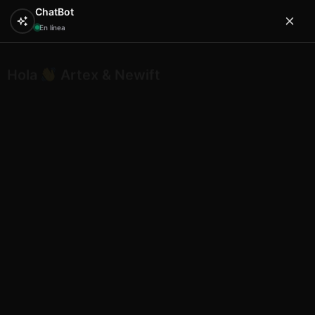
ChatBot
En línea
Hola
Artex & Newift
0
Inicio
SOUVENIRS
rasca ajos
Rascaajos 16
11.8×11.8×1.7 cm
Rascaajos 16 11.8×11.8×1.7 cm