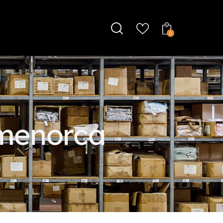
0
 menorca