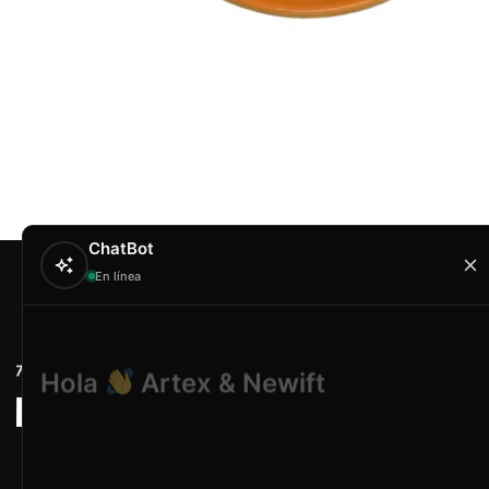
ChatBot
En línea
Contacto
Hola
Artex & Newift
Carrer Conradors, 
¿En qué puedo ayudarte?
Poligono Industrial 
Illes Balears