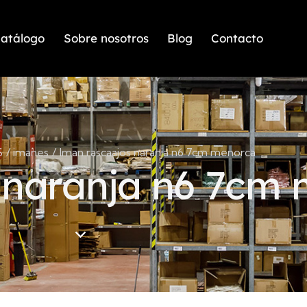
atálogo
Sobre nosotros
Blog
Contacto
S
imanes
Iman rascaajos naranja n6 7cm menorca
 naranja n6 7cm