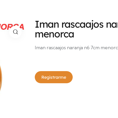
Iman rascaajos na
menorca
Iman rascaajos naranja n6 7cm menor
Registrarme