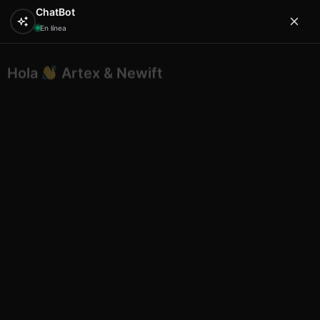
ChatBot
En línea
Hola
Artex & Newift
0
¿En qué puedo ayudarte?
Inicio
SOUVENIRS
rasca ajos
Rascaajos wr23134
11.8×11.8×1.7 cm
Rascaajos wr23134 11.8×11.8×1.7
cm