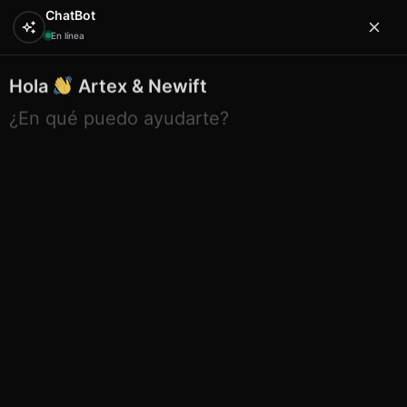
ChatBot
En línea
Hola
Artex & Newift
0
¿En qué puedo ayudarte?
Inicio
SA.CO
shopping bag
Sa.co bolsa grande dis
desing tr Ibiza
Sa.co bolsa grande dis desing tr
Ibiza