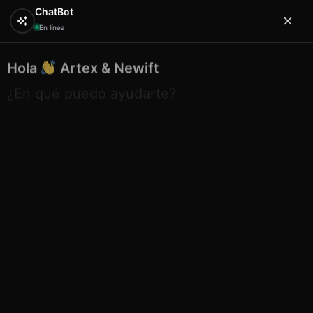
ChatBot
En línea
Hola
Artex & Newift
0
¿En qué puedo ayudarte?
Inicio
PERSONALIZADOS / ESPECIALES
Sa.co bolso
5000 buho rama dreams 35×34 cm
Sa.co bolso 5000 buho rama
dreams 35×34 cm