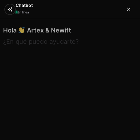
ChatBot
En línea
Hola
Artex & Newift
0
¿En qué puedo ayudarte?
Inicio
PERSONALIZADOS / ESPECIALES
Sa.co bolso
buho rama círculos rojo 35×34 cm
Sa.co bolso buho rama círculos
rojo 35×34 cm