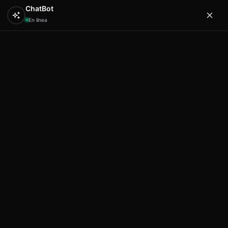
ChatBot
En línea
0
Hola
Artex & Newift
Inicio
SA.CO
bolsos sa.co
Sa.co monedero asa
14×9 desing 25111 mallorca ( same 8975594)
Sa.co monedero asa 14×9 desing
25111 mallorca ( same 8975594)