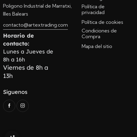
Poligono Industrial de Marratxi,
Política de
privacidad
Illes Balears
Política de cookies
contacto@artextrading.com
Condiciones de
Horario de
Compra
contacto:
Mapa del sitio
Lunes a Jueves de
8h a 16h
Viernes de 8h a
13h
Síguenos
Consentimiento
Antes de iniciar la conversación, por favor, acepte nuestros Términos de Servicio
y nuestra Política de Privacidad.
Estoy de acuerdo