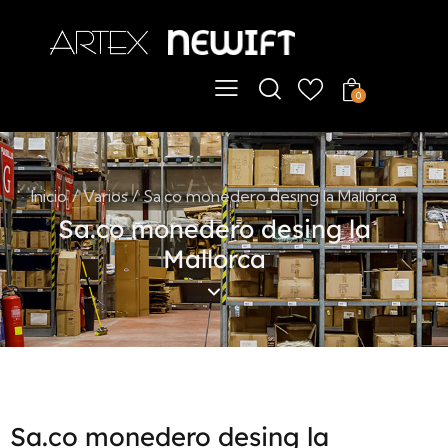
ChatBot
En línea
0
Inicio
Varios
Sa.co monedero desing la Mallorca
Sa.co monedero desing la
Mallorca
Sa.co monedero desing la