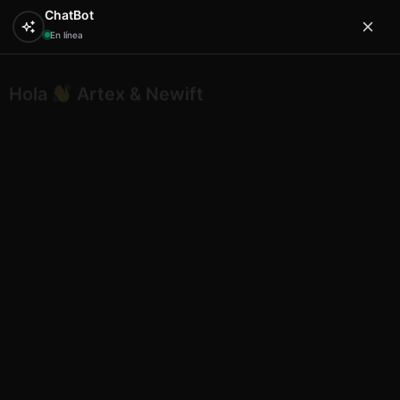
ChatBot
En línea
Hola
Artex & Newift
0
¿En qué puedo ayudarte?
Inicio
SA.CO
neceseres
Sa.co neceser 10x15cm n13
Menorca
Sa.co neceser 10x15cm n13
Menorca