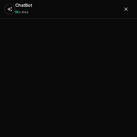
ChatBot
En línea
0
Hola
Artex & Newift
Inicio
PERSONALIZADOS / ESPECIALES
Sa.co set 3
piezas kitchen towell mapa formentera
Sa.co set 3 piezas kitchen towell
mapa formentera