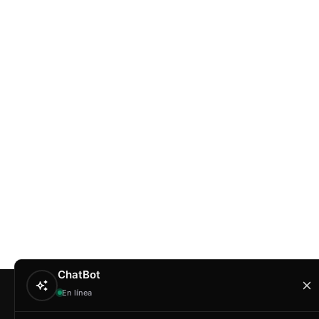
ChatBot
En línea