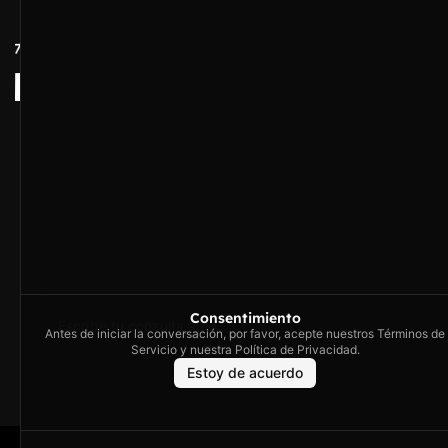
Contacto
Hola
Artex & Newift
Carrer Conradors, 
¿En qué puedo ayudarte?
Poligono Industrial 
Illes Balears
contacto@artextr
Horario de con
Lunes a Jueves
16h
Consentimiento
Viernes de 8h a
Antes de iniciar la conversación, por favor, acepte nuestros Términos de
Servicio y nuestra Política de Privacidad.
Estoy de acuerdo