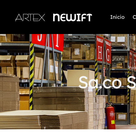
Inicio
C
Inic
Sa.co 