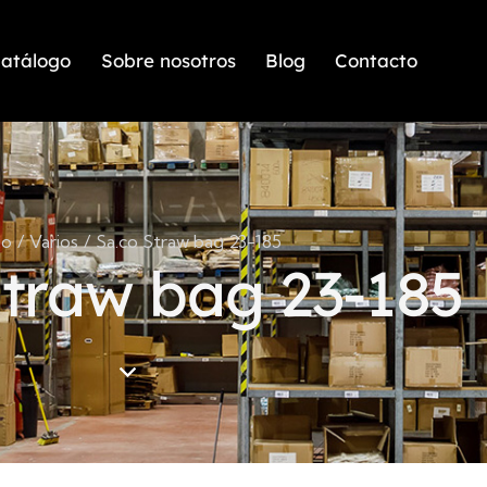
atálogo
Sobre nosotros
Blog
Contacto
io
Varios
Sa.co Straw bag 23-185
Straw bag 23-185