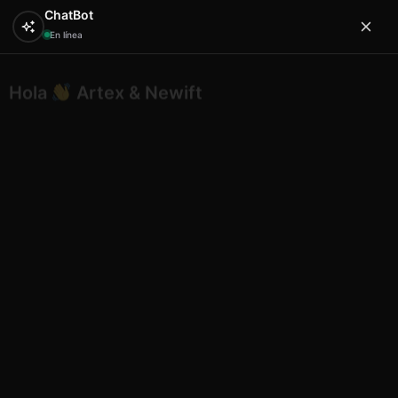
ChatBot
En línea
Hola
Artex & Newift
0
¿En qué puedo ayudarte?
Inicio
BAÑO
baño mujer
Top Bikini Triángulo con
Lentejuelas Plateadas
Top Bikini Triángulo con
Lentejuelas Plateadas