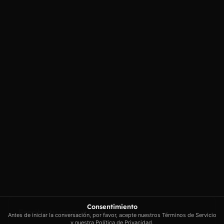
Contacto
Enlaces
Carrer Conradors, 10A, 07141
Aviso legal
Poligono Industrial de Marratxi,
Política de
privacidad
Illes Balears
Política de cookies
contacto@artextrading.com
Condiciones de
Horario de
Compra
contacto:
Mapa del sitio
Lunes a Jueves de
8h a 16h
Viernes de 8h a
13h
Síguenos
Consentimiento
Antes de iniciar la conversación, por favor, acepte nuestros Términos de Servicio
y nuestra Política de Privacidad.