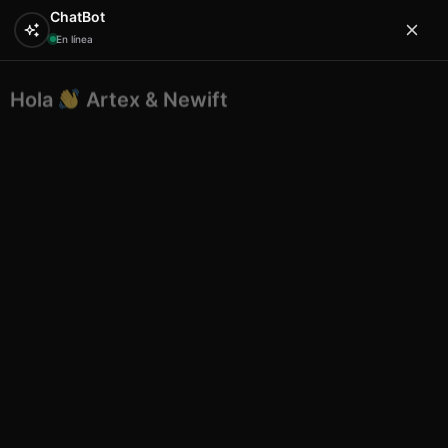
ChatBot
En línea
Hola
Artex & Newift
0
¿En qué puedo ayudarte?
Inicio
EXPOSITORES
surtidos expositor
Surt exp
caja vela liso
Surt exp caja vela liso