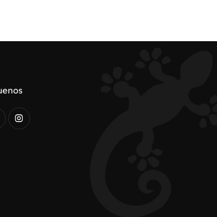
uenos