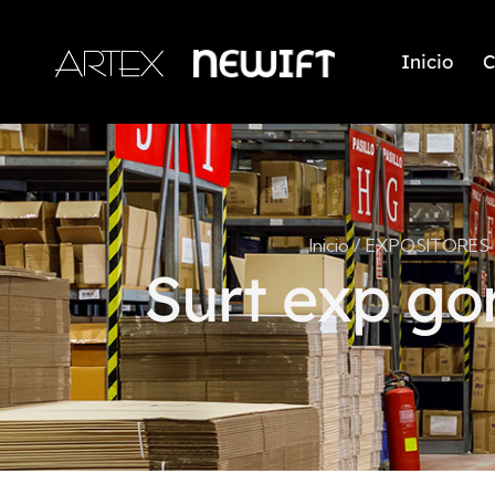
Inicio
C
Inicio
EXPOSITORES
Surt exp go