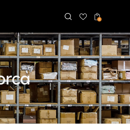
0
orca