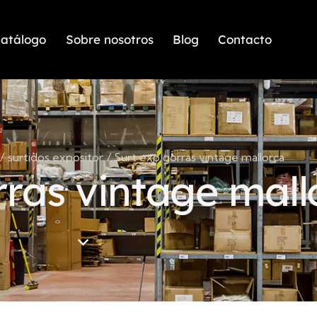
atálogo
Sobre nosotros
Blog
Contacto
surtidos expositor
Surt exp gorras vintage mallorca
rras vintage mall