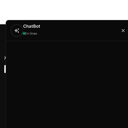
ChatBot
En línea
Contacto
Hola
Artex & Newift
Carrer Conradors, 
¿En qué puedo ayudarte?
Poligono Industrial 
Illes Balears
contacto@artextr
Horario de con
Lunes a Jueves