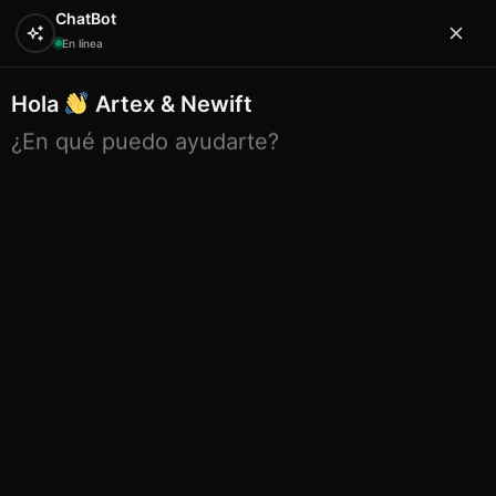
ChatBot
En línea
Hola
Artex & Newift
0
¿En qué puedo ayudarte?
Inicio
EXPOSITORES
surtidos expositor
Surtido
expositor bolsitos infantiles
Surtido expositor bolsitos
infantiles