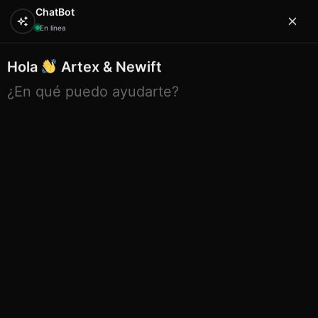
ChatBot
En línea
Hola
Artex & Newift
0
¿En qué puedo ayudarte?
Inicio
EXPOSITORES
surtidos expositor
Surtido
expositor bowls ceramica 8cm mallorca
Surtido expositor bowls ceramica
8cm mallorca