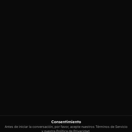
Contacto
Enlaces
Carrer Conradors, 10A, 07141
Aviso legal
Poligono Industrial de Marratxi,
Política de
privacidad
Illes Balears
Política de cookies
contacto@artextrading.com
Condiciones de
Horario de
Compra
contacto:
Mapa del sitio
Lunes a Jueves de
8h a 16h
Viernes de 8h a
13h
Síguenos
Consentimiento
Antes de iniciar la conversación, por favor, acepte nuestros Términos de Servicio
y nuestra Política de Privacidad.