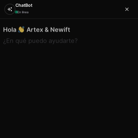
ChatBot
En línea
Hola
Artex & Newift
0
¿En qué puedo ayudarte?
Inicio
EXPOSITORES
surtidos expositor
Surtido
expositor slippers
Surtido expositor slippers