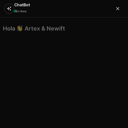
ChatBot
En línea
Hola
Artex & Newift
0
¿En qué puedo ayudarte?
Inicio
EXPOSITORES
surtidos expositor
Surtido
expositor tazas ceramica Mallorca
Surtido expositor tazas ceramica
Mallorca