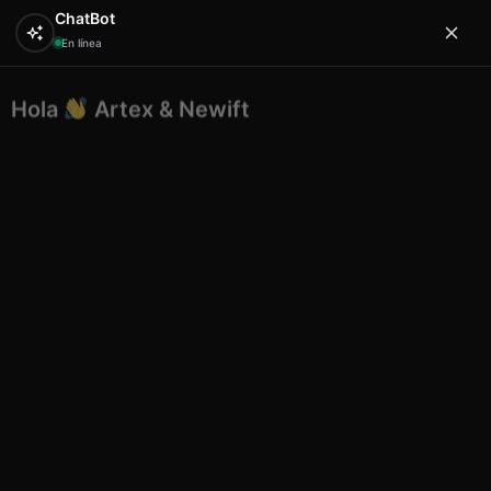
ChatBot
En línea
Hola
Artex & Newift
0
¿En qué puedo ayudarte?
Inicio
SOUVENIRS
ceramica
Tapon caja 24 ud
negro plata oro (black/silver/gold)
Tapon caja 24 ud negro plata oro
(black/silver/gold)