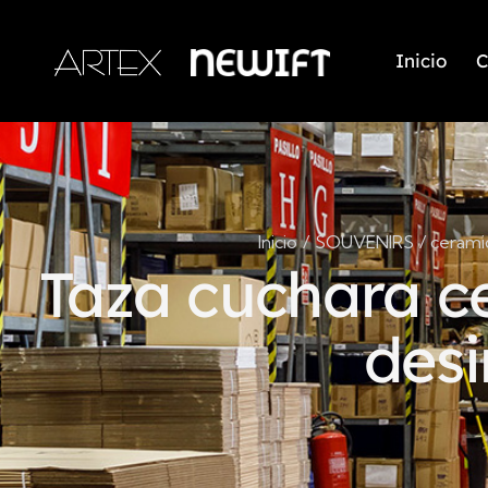
Inicio
C
Inicio
SOUVENIRS
cerami
Taza cuchara c
desi