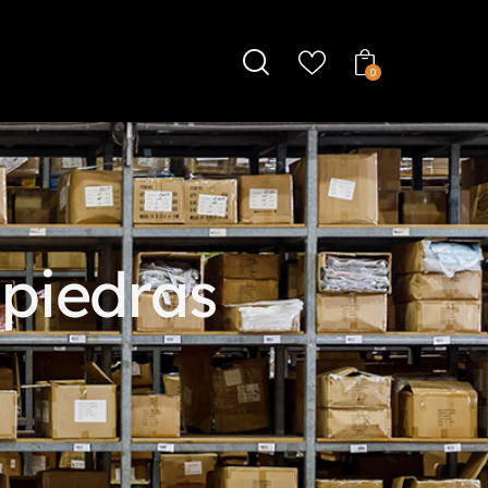
0
 piedras