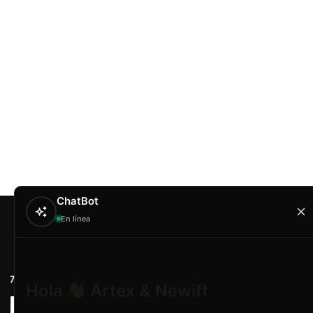
ChatBot
En línea
Contacto
Hola
Artex & Newift
Carrer Conradors, 
¿En qué puedo ayudarte?