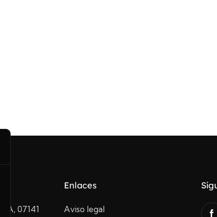
Enlaces
Síg
10A, 07141
Aviso legal