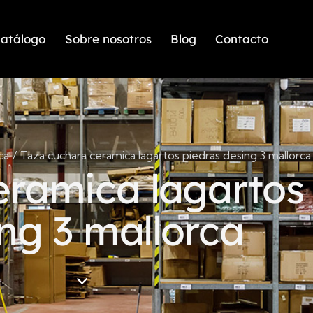
atálogo
Sobre nosotros
Blog
Contacto
ca
Taza cuchara ceramica lagartos piedras desing 3 mallorca
eramica lagartos
ng 3 mallorca