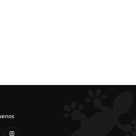
uenos