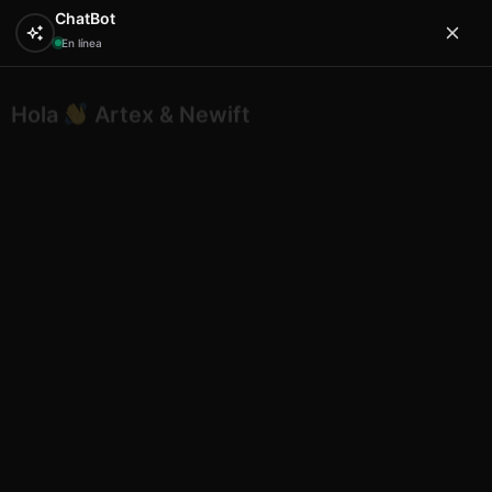
ChatBot
En línea
Hola
Artex & Newift
0
¿En qué puedo ayudarte?
Inicio
Varios
Velero cuadr pink ibiza
Velero cuadr pink ibiza